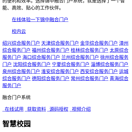
的便利和效率。选择锦中融合门户系统，就是选择了一个智
能、高效、贴心的工作伙伴。
在线体验一下锦中融合门户
校内云
绍兴综合服务门户
天津综合服务门户
金华综合服务门户
漳州
综合服务门户
福州综合服务门户
桂林综合服务门户
太原综合
服务门户
海口综合服务门户
兰州综合服务门户
徐州综合服务
门户
沈阳综合服务门户
宁夏综合服务门户
淄博综合服务门户
泉州综合服务门户
淮安综合服务门户
西安综合服务门户
运城
综合服务门户
德阳综合服务门户
常州综合服务门户
青海综合
服务门户
融合门户系统
在线试用
获取资料
源码授权
视频介绍
智慧校园