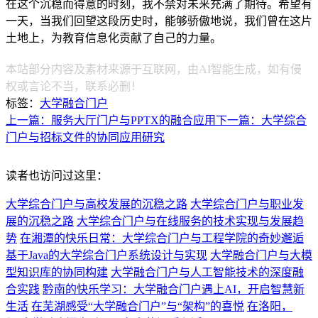
在这个沉稳而得意的时刻，我不禁对未来充满了期待。希望有
一天，当我们回望这段历史时，能够骄傲地说，我们曾在这片
土地上，为教育信息化贡献了自己的力量。
本站部分内容及素材来源于互联网，由AI智能生成，如有侵
权或言论不当，联系必删！
标签：
大学融合门户
上一篇：服务大厅门户与PPTX的融合应用
下一篇：大学综合
门户与招标文件的协同应用研究
读者也访问过这里：
大学综合门户与高校发展的沉稳之路
大学综合门户与职业发
展的沉稳之路
大学综合门户与在线服务的技术实现与发展趋
势
在湘潭的快乐日常：大学综合门户与工程学院的奇妙邂逅
基于Java的大学综合门户系统设计与实现
大学融合门户与大模
型知识库的协同构建
大学融合门户与人工智能技术的深度融
合实践
黔南的快乐学习：大学融合门户遇上AI，开启智慧新
生活
在芜湖感受“大学融合门户”与“架构”的喜悦
在洛阳，