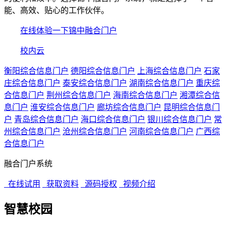
能、高效、贴心的工作伙伴。
在线体验一下锦中融合门户
校内云
衡阳综合信息门户
德阳综合信息门户
上海综合信息门户
石家
庄综合信息门户
泰安综合信息门户
湖南综合信息门户
重庆综
合信息门户
荆州综合信息门户
海南综合信息门户
湘潭综合信
息门户
淮安综合信息门户
廊坊综合信息门户
昆明综合信息门
户
青岛综合信息门户
海口综合信息门户
银川综合信息门户
常
州综合信息门户
沧州综合信息门户
河南综合信息门户
广西综
合信息门户
融合门户系统
在线试用
获取资料
源码授权
视频介绍
智慧校园