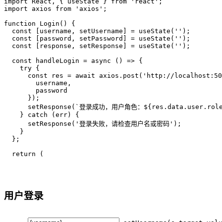
import React, { useState } from 'react';

import axios from 'axios';

function Login() {

  const [username, setUsername] = useState('');

  const [password, setPassword] = useState('');

  const [response, setResponse] = useState('');

  const handleLogin = async () => {

    try {

      const res = await axios.post('http://localhost:50
        username,

        password

      });

      setResponse(`登录成功，用户角色：${res.data.user.role}
    } catch (err) {

      setResponse('登录失败，请检查用户名或密码');

    }

  };

  return (

用户登录