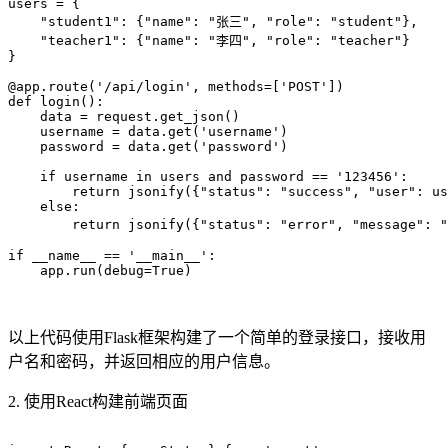
users = {

    "student1": {"name": "张三", "role": "student"},

    "teacher1": {"name": "李四", "role": "teacher"}

}

@app.route('/api/login', methods=['POST'])

def login():

    data = request.get_json()

    username = data.get('username')

    password = data.get('password')

    if username in users and password == '123456':

        return jsonify({"status": "success", "user": us
    else:

        return jsonify({"status": "error", "message"
if __name__ == '__main__':

以上代码使用Flask框架构建了一个简单的登录接口，接收用
户名和密码，并返回相应的用户信息。
2. 使用React构建前端页面