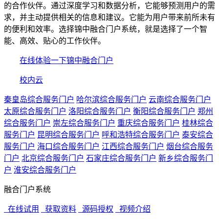
的合作伙伴。通过深度学习和数据分析，它能够预测用户的需
求，并主动提供相关的信息和建议。它能为用户带来前所未有
的便利和效率。选择锦中融合门户系统，就是选择了一个智
能、高效、贴心的工作伙伴。
在线体验一下锦中融合门户
校内云
秦皇岛综合服务门户
哈尔滨综合服务门户
云南综合服务门户
太原综合服务门户
洛阳综合服务门户
衡阳综合服务门户
郑州
综合服务门户
崇左综合服务门户
重庆综合服务门户
桂林综合
服务门户
昆明综合服务门户
呼和浩特综合服务门户
泰安综合
服务门户
海口综合服务门户
江西综合服务门户
烟台综合服务
门户
北京综合服务门户
石家庄综合服务门户
新乡综合服务门
户
淮安综合服务门户
融合门户系统
在线试用
获取资料
源码授权
视频介绍