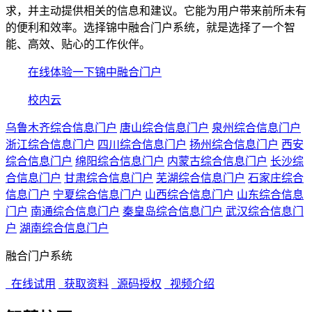
求，并主动提供相关的信息和建议。它能为用户带来前所未有
的便利和效率。选择锦中融合门户系统，就是选择了一个智
能、高效、贴心的工作伙伴。
在线体验一下锦中融合门户
校内云
乌鲁木齐综合信息门户
唐山综合信息门户
泉州综合信息门户
浙江综合信息门户
四川综合信息门户
扬州综合信息门户
西安
综合信息门户
绵阳综合信息门户
内蒙古综合信息门户
长沙综
合信息门户
甘肃综合信息门户
芜湖综合信息门户
石家庄综合
信息门户
宁夏综合信息门户
山西综合信息门户
山东综合信息
门户
南通综合信息门户
秦皇岛综合信息门户
武汉综合信息门
户
湖南综合信息门户
融合门户系统
在线试用
获取资料
源码授权
视频介绍