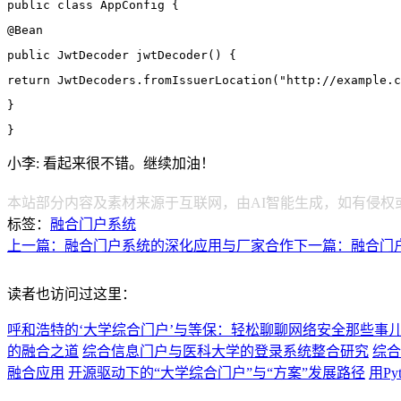
public class AppConfig {
@Bean
public JwtDecoder jwtDecoder() {
return JwtDecoders.fromIssuerLocation("http://example.c
}
}
小李: 看起来很不错。继续加油！
本站部分内容及素材来源于互联网，由AI智能生成，如有侵权
标签：
融合门户系统
上一篇：融合门户系统的深化应用与厂家合作
下一篇：融合门
读者也访问过这里：
呼和浩特的‘大学综合门户’与等保：轻松聊聊网络安全那些事
的融合之道
综合信息门户与医科大学的登录系统整合研究
综合
融合应用
开源驱动下的“大学综合门户”与“方案”发展路径
用P