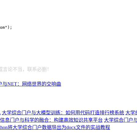
om");
或言论不当，联系必删！
户与NET：网络世界的交响曲
儿
大学综合门户与大模型训练：如何用代码打造排行榜系统
大学
信息门户与科学的融合：构建高效知识共享平台
大学综合门户
ython将大学综合门户数据导出为docx文件的实战教程